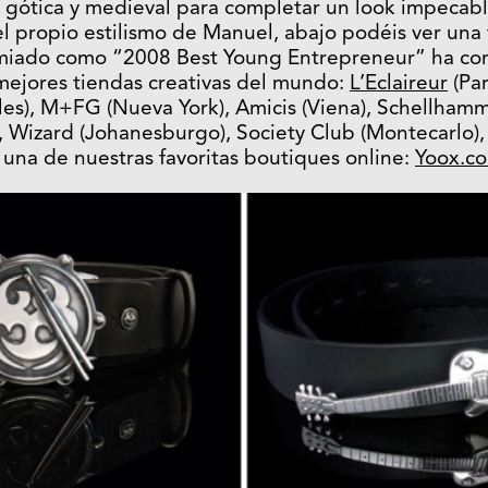
a gótica y medieval para completar un look impecabl
el propio estilismo de Manuel, abajo podéis ver una 
emiado como “2008 Best Young Entrepreneur” ha co
mejores tiendas creativas del mundo:
L’Eclaireur
(Par
es), M+FG (Nueva York), Amicis (Viena), Schellhamme
, Wizard (Johanesburgo), Society Club (Montecarlo),
una de nuestras favoritas boutiques online:
Yoox.c