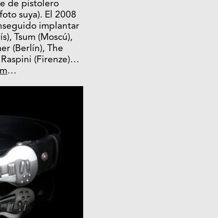
e de pistolero
foto suya). El 2008
nseguido implantar
ís), Tsum (Moscú),
r (Berlín), The
 Raspini (Firenze)…
om
…