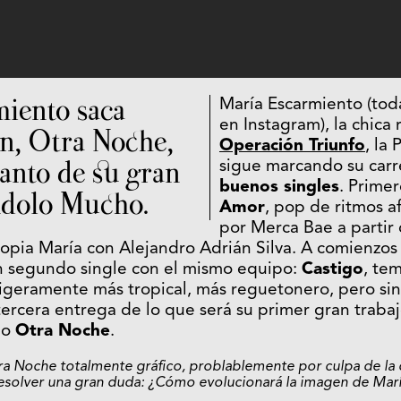
iento saca
María Escarmiento (tod
en Instagram), la chica
n, Otra Noche,
Operación Triunfo
, la 
lanto de su gran
sigue marcando su carr
buenos singles
. Prime
ndolo Mucho.
Amor
, pop de ritmos a
por Merca Bae a partir
opia María con Alejandro Adrián Silva. A comienzos 
n segundo single con el mismo equipo:
Castigo
, te
 ligeramente más tropical, más reguetonero, pero sin
 tercera entrega de lo que será su primer gran trabaj
do
Otra Noche
.
tra Noche totalmente gráfico, problablemente por culpa de la 
solver una gran duda: ¿Cómo evolucionará la imagen de Marí