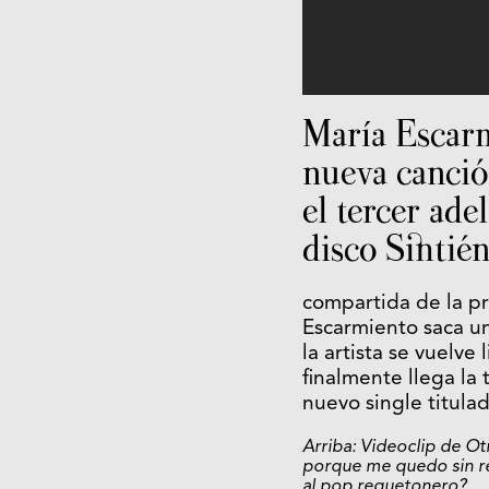
María Escarm
nueva canció
el tercer ade
disco Sintié
compartida de la pr
Escarmiento saca u
la artista se vuelve
finalmente llega la
nuevo single titula
Arriba: Videoclip de O
porque me quedo sin re
al pop reguetonero?