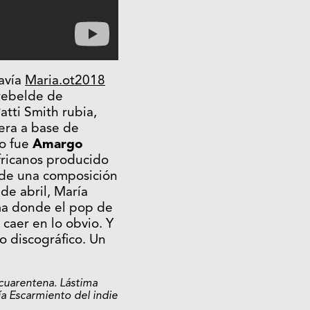
avía
Maria.ot2018
 rebelde de
Patti Smith rubia,
era a base de
ro fue
Amargo
fricanos producido
 de una composición
de abril, María
ma donde el pop de
 caer en lo obvio. Y
o discográfico. Un
cuarentena. Lástima
a Escarmiento del indie