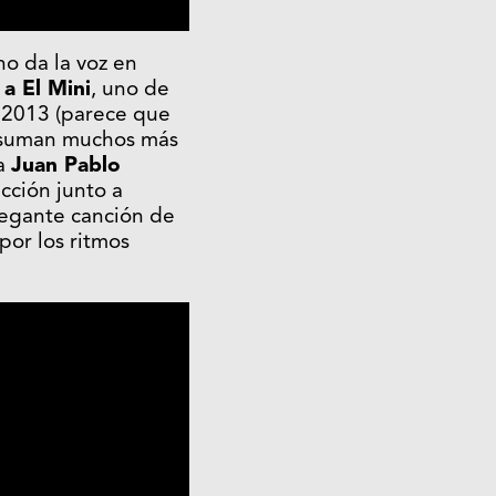
no da la voz en
a El Mini
, uno de
r 2013 (parece que
e suman muchos más
 a
Juan Pablo
cción junto a
legante canción de
or los ritmos