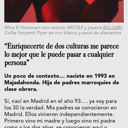
Mina El Hammani con vestido NICOLE y joyería
BULGARI
:
Collar Serpenti Piper en oro blanco y pavé de diamantes
“Enriquecerte de dos culturas me parece
lo mejor que le puede pasar a cualquier
persona”
Un poco de contexto… naciste en 1993 en
Majadahonda. Hija de padres marroquíes de
clase obrera.
Sí, nací en Madrid en el año 93…. ya voy para
los 30 la verdad. Mis padres se conocieron en
Madrid. Ellos vinieron independientemente.
Primero vino mi madre y luego vino mi padre
como a los dos años, se conocieron aquí y