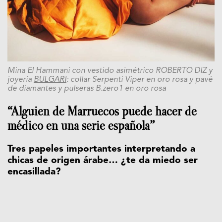
Mina El Hammani con vestido asimétrico ROBERTO DIZ y
joyería
BULGARI
: collar Serpenti Viper en oro rosa y pavé
de diamantes y pulseras B.zero1 en oro rosa
“Alguien de Marruecos puede hacer de
médico en una serie española”
Tres papeles importantes interpretando a
chicas de origen árabe… ¿te da miedo ser
encasillada?