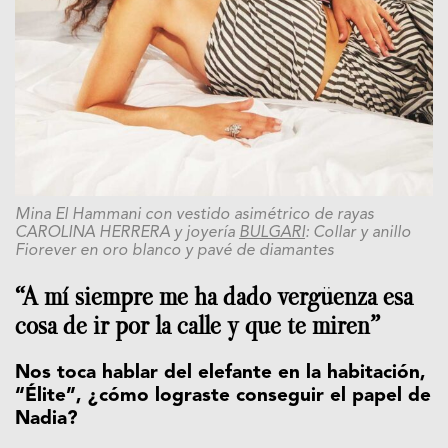
Mina El Hammani con vestido asimétrico de rayas
CAROLINA HERRERA y joyería
BULGARI
: Collar y anillo
Fiorever en oro blanco y pavé de diamantes
“A mí siempre me ha dado vergüenza esa
cosa de ir por la calle y que te miren”
Nos toca hablar del elefante en la habitación,
“Élite”, ¿cómo lograste conseguir el papel de
Nadia?