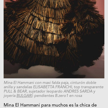
Mina El Hammani con maxi falda paja, cinturón doble
anilla y sandalias ELISABETTA FRANCHI, top transparente
PULL & BEAR, sujetador leopardo ANDRES SARDA y
joyería
BULGARI
: pendientes B.zero1 en rosa
Mina El Hammani para muchos es la chica de