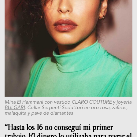
Mina El Hammani con vestido CLARO COUTURE y joyería
BULGARI
: Collar Serpenti Seduttori en oro rosa, zafiros,
malaquita y pavé de diamantes
“Hasta los 16 no conseguí mi primer
trabajo. El dinero lo utilizaba para pagar el