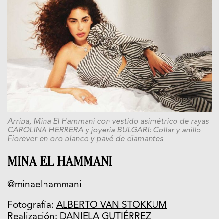
Arriba, Mina El Hammani con vestido asimétrico de rayas
CAROLINA HERRERA y joyería
BULGARI
: Collar y anillo
Fiorever en oro blanco y pavé de diamantes
MINA EL HAMMANI
@minaelhammani
Fotografía:
ALBERTO VAN STOKKUM
Realización:
DANIELA GUTIÉRREZ