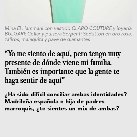
Mina El Hammani con vestido CLARO COUTURE y joyería
BULGARI
: Collar y pulsera Serpenti Seduttori en oro rosa,
zafiros, malaquita y pavé de diamantes
“Yo me siento de aquí, pero tengo muy
presente de dónde viene mi familia.
También es importante que la gente te
haga sentir de aquí”
¿Ha sido difícil conciliar ambas identidades?
Madrileña española e hija de padres
marroquís, ¿te sientes un mix de ambas?