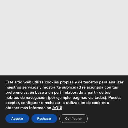
Este sitio web utiliza cookies propias y de terceros para analizar
nuestros servicios y mostrarte publicidad relacionada con tus
preferencias, en base a un perfil elaborado a partir de tus
hábitos de navegación (por ejemplo, páginas visitadas). Puedes
Te voy a ser honesta: tenía miedo de eso, pero
aceptar, configurar o rechazar la utilización de cookies u
ya no. Obviamente ese debate interno lo he
obtener más información
AQUÍ
.
tenido años y lo he comentado constantemente
con compañeros de la profesión. Al final todos
Aceptar
Rechazar
Configurar
contamos las mismas historias con nuestros