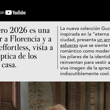
ro 2026 es una
La nueva colección Guc
inspirada en la “eterna
 a Florencia y a
ciudad, presenta
un ar
ffortless, vista a
esfuerzo
que se siente 
romántico como moderno
óptica de los
los pilares de la identi
 casa.
reinventan para vestir 
viva imagen de la sprez
indiscutiblemente cool.