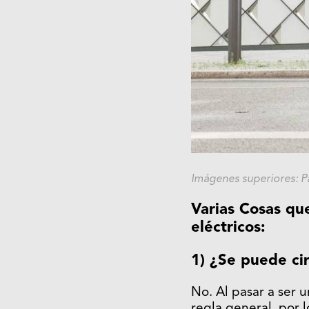
Imágenes superiores: P
Varias Cosas qu
eléctricos:
1) ¿Se puede cir
No. Al pasar a ser u
regla general, por 