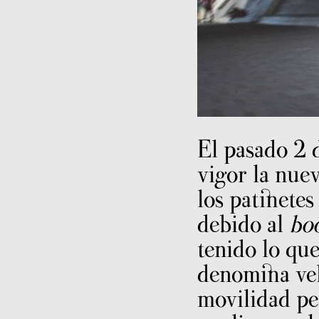
El pasado 2 
vigor la nue
los patinetes
debido al
bo
tenido lo que
denomina ve
movilidad pe