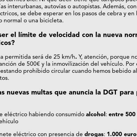
ías interurbanas, autovías o autopistas. Además, co
éctricos, se debe esperar en los pasos de cebra y e
o normal o una bicicleta.
ser el límite de velocidad con la nueva nor
icos?
a permitida será de 25 km/h
.
Y, atención, porque no
nción de 500€ y la inmovilización del vehículo. Por
 estando prohibido circular cuando hemos bebido a
tos.
las nuevas multas que anuncia la DGT para 
ete eléctrico habiendo consumido
alcohol
:
entre 500
vehículo
nete eléctrico con presencia de
drogas
:
1.000 euro