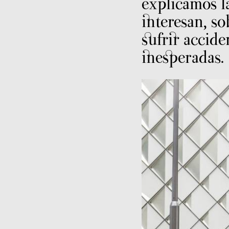
explicamos l
interesan, so
sufrir accide
inesperadas.