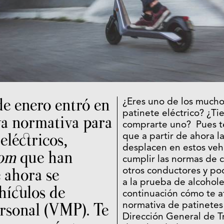
de enero entró en
¿Eres uno de los mucho
patinete eléctrico? ¿Ti
va normativa para
comprarte uno? Pues te
 eléctricos,
que a partir de ahora l
desplacen en estos veh
om
que han
cumplir las normas de 
 ahora se
otros conductores y po
a la prueba de alcohol
hículos de
continuación cómo te a
rsonal (VMP). Te
normativa de patinetes 
Dirección General de Tr