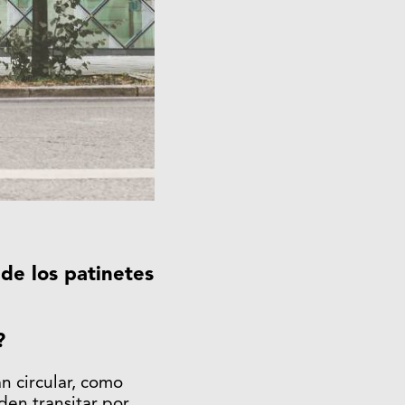
de los patinetes
s?
án circular, como
den transitar por