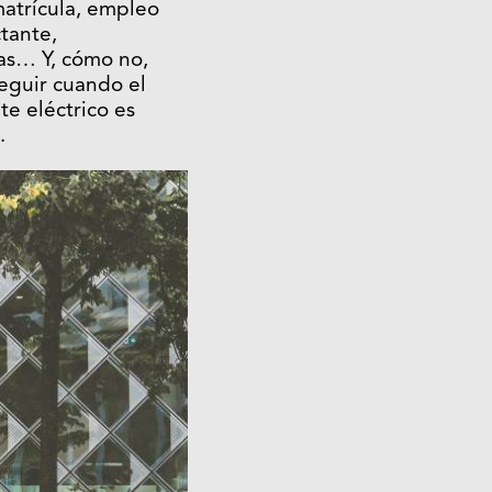
matrícula, empleo
ctante,
as… Y, cómo no,
seguir cuando el
e eléctrico es
.