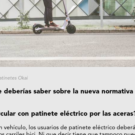
atinetes Okai
e deberías saber sobre la nueva normativa 
cular con patinete eléctrico por las acera
n vehículo, los usuarios de patinete eléctrico deber
los carriles bici. Ni que decir tiene que tampoco pue