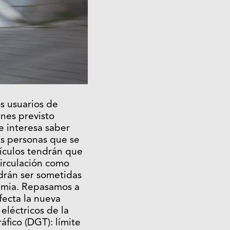
s usuarios de
enes previsto
 interesa saber
as personas que se
ículos tendrán que
circulación como
drán ser sometidas
emia. Repasamos a
fecta la nueva
eléctricos de la
áfico (DGT): límite