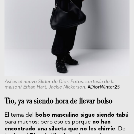
Así es el nuevo Slider de Dior. Fotos: cortesía de la
maison/ Ethan Hart, Jackie Nickerson.
#DiorWinter25
Tío, ya va siendo hora de llevar bolso
El tema del
bolso masculino sigue siendo tabú
para muchos; pero eso es porque
no han
encontrado una silueta que no les chirríe
. De