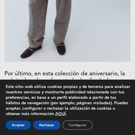
Por último, en esta colección de aniversario, la
paleta de colores lo es todo. La diseñadora
Este sitio web utiliza cookies propias y de terceros para analizar
combina lo corporativo con lo lúdico, uniendo
nuestros servicios y mostrarte publicidad relacionada con tus
tonos propios de oficina con otros más propios
preferencias, en base a un perfil elaborado a partir de tus
de la noche. Entre ellos destacan el negro y el
hábitos de navegación (por ejemplo, páginas visitadas). Puedes
aceptar, configurar o rechazar la utilización de cookies u
blanco, el azul eléctrico como protagonista, así
obtener más información
AQUÍ
.
como los tonos joya, además de fuertes
contrastes entre sobriedad y fantasía que
Aceptar
Rechazar
Configurar
refuerzan estas combinaciones.