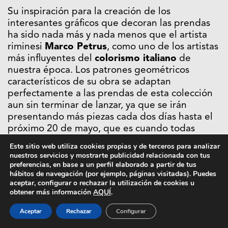
Su inspiración para la creación de los
interesantes gráficos que decoran las prendas
ha sido nada más y nada menos que el artista
riminesi
Marco Petrus
, como uno de los artistas
más influyentes del
colorismo italiano
de
nuestra época. Los patrones geométricos
característicos de su obra se adaptan
perfectamente a las prendas de esta colección
aun sin terminar de lanzar, ya que se irán
presentando más piezas cada dos días hasta el
próximo 20 de mayo, que es cuando todas
estarán disponibles a través de la página web
Este sitio web utiliza cookies propias y de terceros para analizar
de Formy Studio. Todas las novedades las irán
nuestros servicios y mostrarte publicidad relacionada con tus
publicando a través de
su cuenta de Instagram
.
preferencias, en base a un perfil elaborado a partir de tus
hábitos de navegación (por ejemplo, páginas visitadas). Puedes
aceptar, configurar o rechazar la utilización de cookies u
obtener más información
AQUÍ
.
Aceptar
Rechazar
Configurar