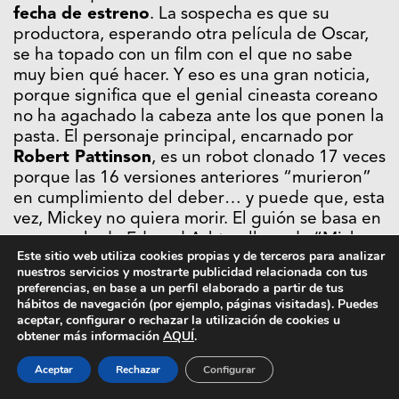
fecha de estreno
. La sospecha es que su
productora, esperando otra película de Oscar,
se ha topado con un film con el que no sabe
muy bien qué hacer. Y eso es una gran noticia,
porque significa que el genial cineasta coreano
no ha agachado la cabeza ante los que ponen la
pasta. El personaje principal, encarnado por
Robert Pattinson
, es un robot clonado 17 veces
porque las 16 versiones anteriores “murieron”
en cumplimiento del deber… y puede que, esta
vez, Mickey no quiera morir. El guión se basa en
una novela de Edward Ashton llamada “Mickey
Este sitio web utiliza cookies propias y de terceros para analizar
7”. Pero la película se titula “Mickey 17”
nuestros servicios y mostrarte publicidad relacionada con tus
porque dice Bong Joon-ho que
“así puedo
preferencias, en base a un perfil elaborado a partir de tus
matar a Mickey 10 veces más”
.
hábitos de navegación (por ejemplo, páginas visitadas). Puedes
aceptar, configurar o rechazar la utilización de cookies u
obtener más información
AQUÍ
.
Aceptar
Rechazar
Configurar