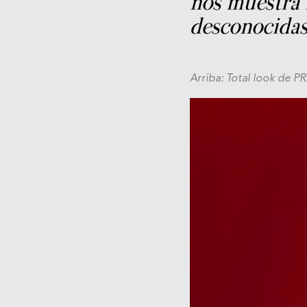
nos muestra 
desconocidas
Arriba: Total look de 