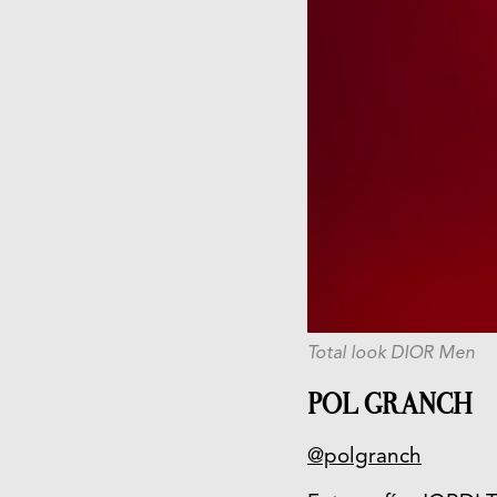
Total look DIOR Men
POL GRANCH
@polgranch