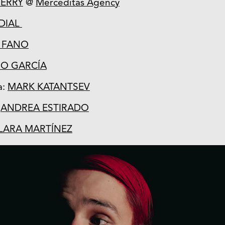
TERRY
@
Merceditas Agency
ADIAL
 FANO
O GARCÍA
a:
MARK KATANTSEV
:
ANDREA ESTIRADO
LARA MARTÍNEZ