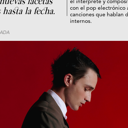
nuevas facetas
el intérprete y compos
 hasta la fecha.
con el pop electrónico 
canciones que hablan de
internos.
PRADA