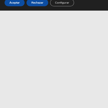
Aceptar
Rechazar
Configurar
La fragancia de Beefeater
que huele a un buen gin
tonic