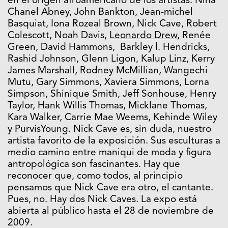
en el origen afroamericano de los artistas: Nina
Chanel Abney, John Bankton, Jean-michel
Basquiat, Iona Rozeal Brown, Nick Cave, Robert
Colescott, Noah Davis,
Leonardo Drew
, Renée
Green, David Hammons, Barkley l. Hendricks,
Rashid Johnson, Glenn Ligon, Kalup Linz, Kerry
James Marshall, Rodney McMillian, Wangechi
Mutu, Gary Simmons, Xaviera Simmons, Lorna
Simpson, Shinique Smith, Jeff Sonhouse, Henry
Taylor, Hank Willis Thomas, Micklane Thomas,
Kara Walker, Carrie Mae Weems, Kehinde Wiley
y PurvisYoung. Nick Cave es, sin duda, nuestro
artista favorito de la exposición. Sus esculturas a
medio camino entre maniqui de moda y figura
antropológica son fascinantes. Hay que
reconocer que, como todos, al principio
pensamos que Nick Cave era otro, el cantante.
Pues, no. Hay dos Nick Caves. La expo está
abierta al público hasta el 28 de noviembre de
2009.