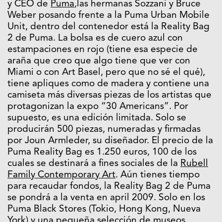
y CEO de
Puma
,las hermanas Sozzani y Bruce
Weber posando frente a la Puma Urban Mobile
Unit, dentro del contenedor está la Reality Bag
2 de Puma. La bolsa es de cuero azul con
estampaciones en rojo (tiene esa especie de
araña que creo que algo tiene que ver con
Miami o con Art Basel, pero que no sé el qué),
tiene apliques como de madera y contiene una
camiseta más diversas piezas de los artistas que
protagonizan la expo “30 Americans”. Por
supuesto, es una edición limitada. Solo se
producirán 500 piezas, numeradas y firmadas
por Joun Armleder, su diseñador. El precio de la
Puma Reality Bag es 1.250 euros, 100 de los
cuales se destinará a fines sociales de la
Rubell
Family Contemporary Art
. Aún tienes tiempo
para recaudar fondos, la Reality Bag 2 de Puma
se pondrá a la venta en april 2009. Solo en los
Puma Black Stores (Tokio, Hong Kong, Nueva
York) y una pequeña selección de museos,