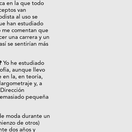
ca en la que todo
ceptos van
dista al uso se
ue han estudiado
o me comentan que
cer una carrera y un
así se sentirían más
?
Yo he estudiado
sofía, aunque llevo
en la, en teoría,
largometraje y, a
 Dirección
a demasiado pequeña
de moda durante un
mienzo de otros)
te dos años y