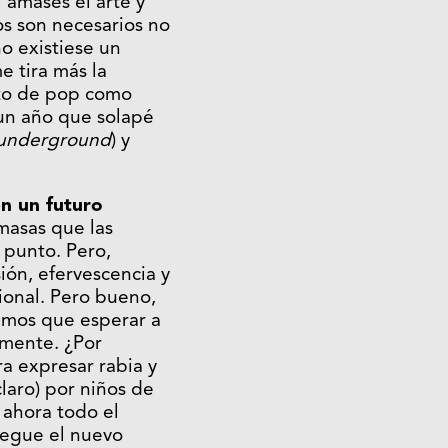
 amases el arte y
os son necesarios no
no existiese un
e tira más la
cto de pop como
 un año que solapé
underground
) y
n un futuro
 masas que las
 punto. Pero,
ón, efervescencia y
ional. Pero bueno,
emos que esperar a
 mente. ¿Por
ra expresar rabia y
claro) por niños de
 ahora todo el
legue el nuevo