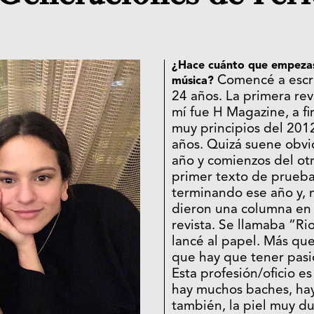
¿Hace cuánto que empezast
Comencé a escri
música?
24 años. La primera rev
mí fue H Magazine, a fi
muy principios del 2012
años. Quizá suene obvio
año y comienzos del otr
primer texto de prueb
terminando ese año y,
dieron una columna en 
revista. Se llamaba “Rio
lancé al papel. Más que
que hay que tener pasi
Esta profesión/oficio e
hay muchos baches, hay
también, la piel muy d