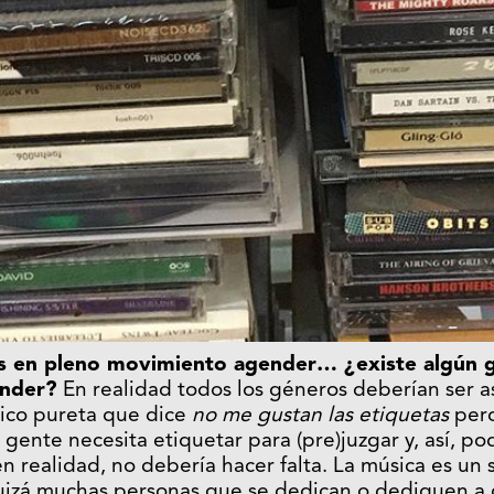
 en pleno movimiento agender… ¿existe algún 
ender?
En realidad todos los géneros deberían ser as
sico pureta que dice
no me gustan las etiquetas
pero
gente necesita etiquetar para (pre)juzgar y, así, po
en realidad, no debería hacer falta. La música es un
quizá muchas personas que se dedican o dediquen a 