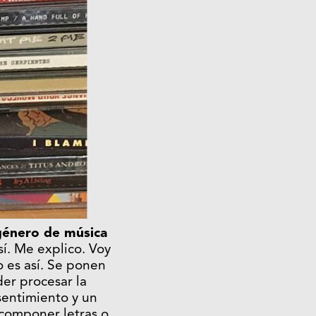
género de música
í. Me explico. Voy
 es así. Se ponen
der procesar la
 sentimiento y un
componer letras o