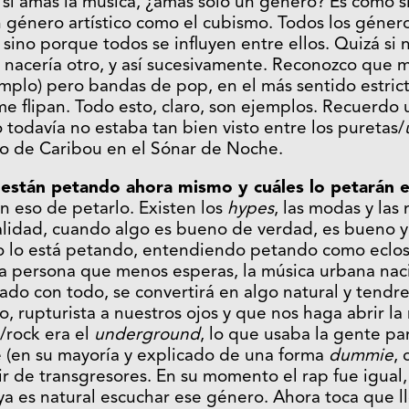
si amas la música, ¿amas solo un género? Es como si
 género artístico como el cubismo. Todos los géner
sino porque todos se influyen entre ellos. Quizá si 
nacería otro, y así sucesivamente. Reconozco que m
emplo) pero bandas de pop, en el más sentido estri
me flipan. Todo esto, claro, son ejemplos. Recuerdo
 todavía no estaba tan bien visto entre los puretas/
to de Caribou en el Sónar de Noche.
están petando ahora mismo y cuáles lo petarán e
 eso de petarlo. Existen los
hypes
, las modas y las
alidad, cuando algo es bueno de verdad, es bueno y
 lo está petando, entendiendo petando como eclosi
la persona que menos esperas, la música urbana nac
do con todo, se convertirá en algo natural y tendr
o, rupturista a nuestros ojos y que nos haga abrir la
/rock era el
underground
, lo que usaba la gente pa
e (en su mayoría y explicado de una forma
dummie
, 
r de transgresores. En su momento el rap fue igual,
a es natural escuchar ese género. Ahora toca que l