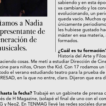
sabiendo y en esta épo
va cambiando y los con
evolucionando, un perio
queda vacío. Muchos q
tamos a Nadia
únicamente periodism
presentante de
les hubiese gustado ha
máster en esa materia, 
neración de
formados.
usicales.
¿Cuál es tu formación
Historia del Arte y Filo
aciendo cosas. Me metí a estudiar Dirección de Cine 
cine para niños, Orson the Kid. Con 17 rodamos un 
 todo el verano estudiando teatro para la prueba de
a RESAD, en la que no entre, claro. Dijeron que er
 hasta la fecha?
Trabajé en un gabinete de prensa 
s de H Magazine, (solapé el final de uno con el co
 Neo2. En TENMAG llevé las redes sociales duran