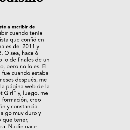
e a escribir de
bir cuando tenía
ista que confió en
nales del 2011 y
. O sea, hace 6
 lo de finales de un
o, pero no lo es. El
a fue cuando estaba
 meses después, me
la página web de la
t Girl” y, luego, me
 formación, creo
ón y constancia.
s algo muy duro y
 que tener,
ura. Nadie nace