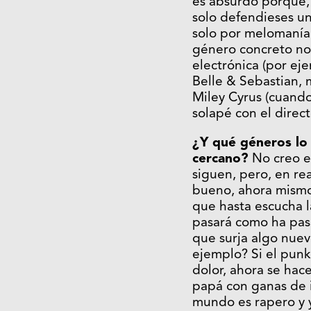
es absurdo porque, 
solo defendieses un
solo por melomanía 
género concreto no 
electrónica (por ej
Belle & Sebastian, 
Miley Cyrus (cuando
solapé con el direc
¿Y qué géneros lo 
cercano?
No creo en
siguen, pero, en re
bueno, ahora mismo
que hasta escucha 
pasará como ha pasa
que surja algo nuev
ejemplo? Si el punk
dolor, ahora se hac
papá con ganas de i
mundo es rapero y y