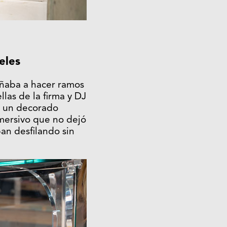
eles
señaba a hacer ramos
llas de la firma y DJ
en un decorado
nmersivo que no dejó
iban desfilando sin