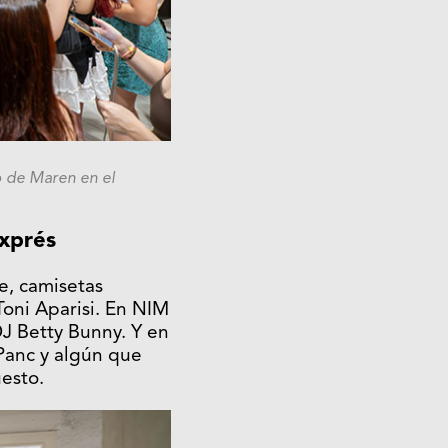
o de Maren en el
exprés
e, camisetas
oni Aparisi. En NIM
DJ Betty Bunny. Y en
 Panc y algún que
esto.