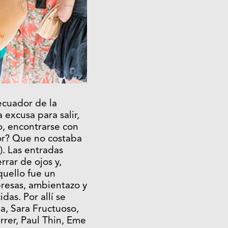
 ecuador de la
excusa para salir,
so, encontrarse con
or? Que no costaba
s). Las entradas
rrar de ojos y,
quello fue un
rpresas, ambientazo y
das. Por allí se
ia, Sara Fructuoso,
rrer, Paul Thin, Eme