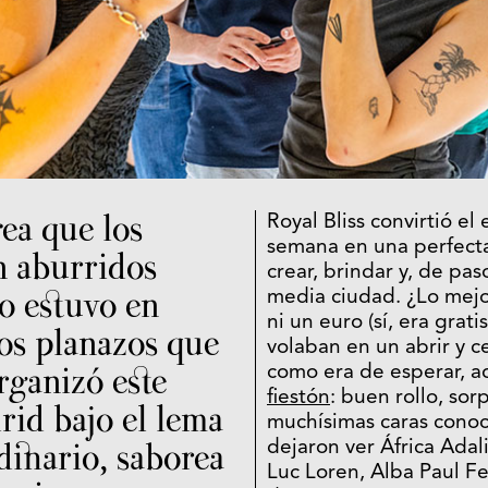
ea que los
Royal Bliss convirtió el
semana en una perfecta 
n aburridos
crear, brindar y, de pa
o estuvo en
media ciudad. ¿Lo mej
ni un euro (sí, era grati
os planazos que
volaban en un abrir y ce
rganizó este
como era de esperar, a
fiestón
: buen rollo, so
rid bajo el lema
muchísimas caras conoci
dinario, saborea
dejaron ver África Adal
Luc Loren, Alba Paul Fe