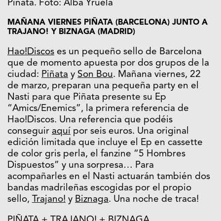
Piñata. Foto: Alba Yruela
MAÑANA VIERNES PIÑATA (BARCELONA) JUNTO A
TRAJANO! Y BIZNAGA (MADRID)
Hao!Discos
es un pequeño sello de Barcelona
que de momento apuesta por dos grupos de la
ciudad:
Piñata
y
Son Bou
. Mañana viernes, 22
de marzo, preparan una pequeña party en el
Nasti para que Piñata presente su Ep
“Amics/Enemics”, la primera referencia de
Hao!Discos. Una referencia que podéis
conseguir
aquí
por seis euros. Una original
edición limitada que incluye el Ep en cassette
de color gris perla, el fanzine “5 Hombres
Dispuestos” y una sorpresa… Para
acompañarles en el Nasti actuarán también dos
bandas madrileñas escogidas por el propio
sello,
Trajano!
y
Biznaga
. Una noche de traca!
PIÑATA + TRAJANO! + BIZNAGA