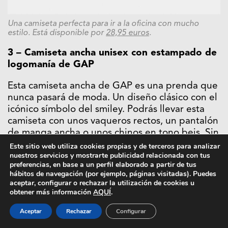
Una camiseta perfecta para ir a la oficina con mucho
estilo. Está disponible por
28,95 euros
.
3 – Camiseta ancha unisex con estampado de
logomanía de GAP
Esta camiseta ancha de GAP es una prenda que
nunca pasará de moda. Un diseño clásico con el
icónico símbolo del smiley. Podrás llevar esta
camiseta con unos vaqueros rectos, un pantalón
de manga ancha o unos chinos en tono beis. Sin
olvidar que esta camiseta es un básico para tus
Este sitio web utiliza cookies propias y de terceros para analizar
nuestros servicios y mostrarte publicidad relacionada con tus
festivales de música. Te arreglarán un día de
preferencias, en base a un perfil elaborado a partir de tus
falta de imaginación.
hábitos de navegación (por ejemplo, páginas visitadas). Puedes
aceptar, configurar o rechazar la utilización de cookies u
obtener más información
AQUÍ
.
Aceptar
Rechazar
Configurar