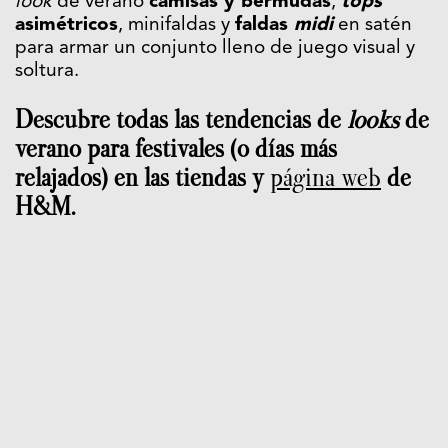
look
de verano
camisas y bermudas
,
tops
asimétricos
, minifaldas y
faldas
midi
en satén
para armar un conjunto lleno de juego visual y
soltura.
Descubre todas las tendencias de
looks
de
verano para festivales (o días más
relajados) en las tiendas y
página web
de
H&M.