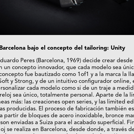
Barcelona bajo el concepto del tailoring: Unity
Eduardo Peres (Barcelona, 1969) decide crear desde
on un concepto innovador, que cada modelo sea úni
 concepto fue bautizado como 1of1 y a la marca la l
Soft y Strong, y de un intuitivo configurador online,
ersonalizar cada modelo como si de un traje a medida
eloj sea único, totalmente personal. Aparte de la l
eas más: las creaciones open series, y las limited ed
s producidas. El proceso de fabricación también es 
 a partir de bloques de acero inoxidable, bronce mar
 son enviadas a Suiza para el acabado superficial. Fi
loj se realiza en Barcelona, desde donde, a través de