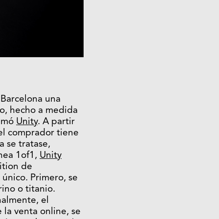
 Barcelona una
co, hecho a medida
lamó
Unity
. A partir
 el comprador tiene
 se tratase,
ínea 1of1,
Unity
ition de
único. Primero, se
ino o titanio.
nalmente, el
 la venta online, se