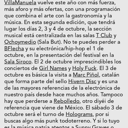
VillaManuela
vuelve este año con más fuerza,
más aforo y más ofertas, con una programación
que combina el arte con la gastronomía y la
música. En esta segunda edición, que tendrá
lugar los días 2, 3 y 4 de octubre, la sección
musical está centralizada en las salas
T Club
y
Ochoymedio
(Sala But). No te puedes perder a
BFlecha
y su electrónica/hip-hop el 1 de
octubre, en la presentación del festival en la
Sala Siroco
. El 2 de octubre imprescindibles los
conciertos de
Girl Names
y
Holy Fuck
. El 3 de
octubre es básica la visita a
Marc Piñol
, catalán
que forma parte del sello
Hivern Disc
y es una
de las mayores referencias de la electrónica de
nuestro país desde hace muchos años. Tampoco
hay que perderse a
Rebolledo
, otro diyéi de
referencia que viene de México. El sábado 3 de
octubre será el turno de
Holograms
, por si
buscas algo más punk todoterreno. Y si lo tuyo
es la música patria atentos a
Sunny Graves
o