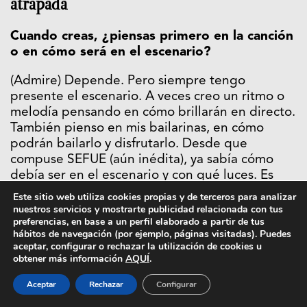
atrapada
Cuando creas, ¿piensas primero en la canción
o en cómo será en el escenario?
(Admire) Depende. Pero siempre tengo
presente el escenario. A veces creo un ritmo o
melodía pensando en cómo brillarán en directo.
También pienso en mis bailarinas, en cómo
podrán bailarlo y disfrutarlo. Desde que
compuse SEFUE (aún inédita), ya sabía cómo
debía ser en el escenario y con qué luces. Es
muy bonito poder crear de tantas maneras y ser
Este sitio web utiliza cookies propias y de terceros para analizar
libre para que cada canción o impulso te lleve a
nuestros servicios y mostrarte publicidad relacionada con tus
preferencias, en base a un perfil elaborado a partir de tus
un lugar distinto. Las posibilidades son infinitas,
hábitos de navegación (por ejemplo, páginas visitadas). Puedes
y eso es lo que me encanta de ser artista.
aceptar, configurar o rechazar la utilización de cookies u
obtener más información
AQUÍ
.
Si tuvieras que describir con una palabra lo
que significa la música para ti ahora, ¿cuál
Aceptar
Rechazar
Configurar
sería y por qué?