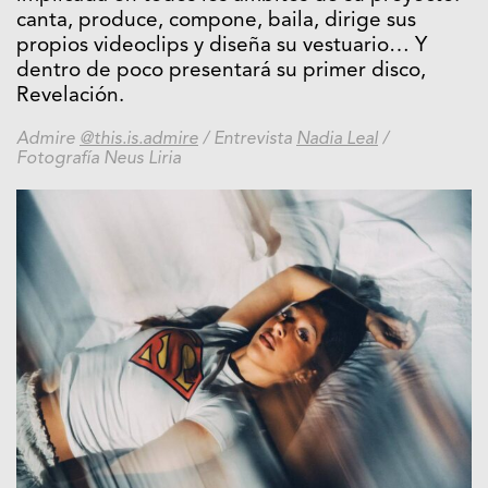
canta, produce, compone, baila, dirige sus
propios videoclips y diseña su vestuario… Y
dentro de poco presentará su primer disco,
Revelación.
Admire
@this.is.admire
/ Entrevista
Nadia Leal
/
Fotografía Neus Liria