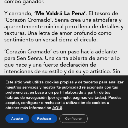
combo ganador.
Y cerrando,
‘Me Valdrá La Pena’
. El tesoro de
‘Corazón Cromado’. Senra crea una atmósfera y
aparentemente minimal pero llena de detalles y
texturas. Una letra de amor profundo como
sentimiento universal cierra el circulo.
‘Corazón Cromado’ es un paso hacia adelante
para Sen Senra. Una carta abierta de amor a lo
que hace y una fuerte declaración de
intenciones de su estilo y de su yo artístico. Sin
duda, este EP con aroma a futuro marca un
Este sitio web utiliza cookies propias y de terceros para analizar
antes y un después en la música en castellano, y
nuestros servicios y mostrarte publicidad relacionada con tus
redefine lo que está por venir en cuanto a
preferencias, en base a un perfil elaborado a partir de tus
hábitos de navegación (por ejemplo, páginas visitadas). Puedes
artistas masculinos se refiere. Porque los
aceptar, configurar o rechazar la utilización de cookies u
hombres también son sensibles y no es
obtener más información
AQUÍ
.
machirulo todo lo que reluce.
Aceptar
Rechazar
Configurar