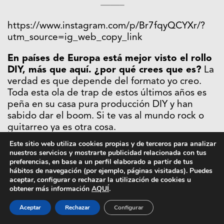
——–
https://www.instagram.com/p/Br7fqyQCYXr/?
utm_source=ig_web_copy_link
En países de Europa está mejor visto el rollo
DIY, más que aquí. ¿por qué crees que es?
La
verdad es que depende del formato yo creo.
Toda esta ola de trap de estos últimos años es
peña en su casa pura producción DIY y han
sabido dar el boom. Si te vas al mundo rock o
guitarreo ya es otra cosa.
Este sitio web utiliza cookies propias y de terceros para analizar
¿Crees que el rollo DIY se seguirá
nuestros servicios y mostrarte publicidad relacionada con tus
manteniendo como algo
preferencias, en base a un perfil elaborado a partir de tus
hábitos de navegación (por ejemplo, páginas visitadas). Puedes
interesante?
Siempre. Usar lo que uno tiene y
aceptar, configurar o rechazar la utilización de cookies u
ser curioso es un mundo de posibilidades. Al
obtener más información
AQUÍ
.
enseñarle a alguien que has grabado un álbum
en un cuarto de mierda con los elementos mas
Aceptar
Rechazar
Configurar
primarios y aun así que pueda encontrar algo