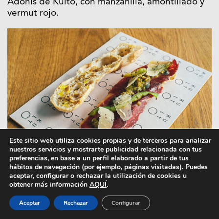
Adonis de Kulto, con manzanilla, amontillado y
vermut rojo.
Este sitio web utiliza cookies propias y de terceros para analizar
nuestros servicios y mostrarte publicidad relacionada con tus
preferencias, en base a un perfil elaborado a partir de tus
hábitos de navegación (por ejemplo, páginas visitadas). Puedes
aceptar, configurar o rechazar la utilización de cookies u
El Pepito de vaca rubia sobre pan de cristal
obtener más información
AQUÍ
.
Aceptar
Rechazar
Configurar