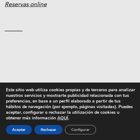
Reservas online
———
Este sitio web utiliza cookies propias y de terceros para analizar
nuestros servicios y mostrarte publicidad relacionada con tus
preferencias, en base a un perfil elaborado a partir de tus
hábitos de navegación (por ejemplo, páginas visitadas). Puedes
Texto: Javier Abio | 11 junio 2026
aceptar, configurar o rechazar la utilización de cookies u
obtener más información
AQUÍ
.
Aceptar
Rechazar
Configurar
Compartir