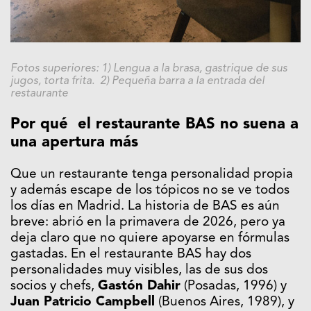
Fotos superiores: 1) Lengua a la brasa, gastrique de sus
jugos, torta frita. 2) Pequeña barra a la entrada del
restaurante
Por qué el restaurante BAS no suena a
una apertura más
Que un restaurante tenga personalidad propia
y además escape de los tópicos no se ve todos
los días en Madrid. La historia de BAS es aún
breve: abrió en la primavera de 2026, pero ya
deja claro que no quiere apoyarse en fórmulas
gastadas. En el restaurante BAS hay dos
personalidades muy visibles, las de sus dos
socios y chefs,
Gastón Dahir
(Posadas, 1996) y
Juan Patricio Campbell
(Buenos Aires, 1989), y