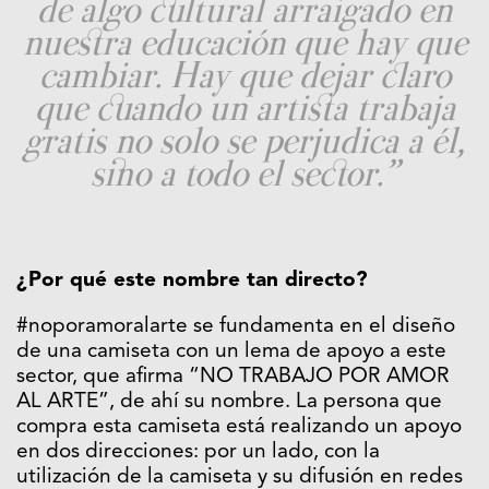
de algo cultural arraigado en
nuestra educación que hay que
cambiar. Hay que dejar claro
que cuando un artista trabaja
gratis no solo se perjudica a él,
sino a todo el sector.”
¿Por qué este nombre tan directo?
#noporamoralarte se fundamenta en el diseño
de una camiseta con un lema de apoyo a este
sector, que afirma “NO TRABAJO POR AMOR
AL ARTE”, de ahí su nombre. La persona que
compra esta camiseta está realizando un apoyo
en dos direcciones: por un lado, con la
utilización de la camiseta y su difusión en redes