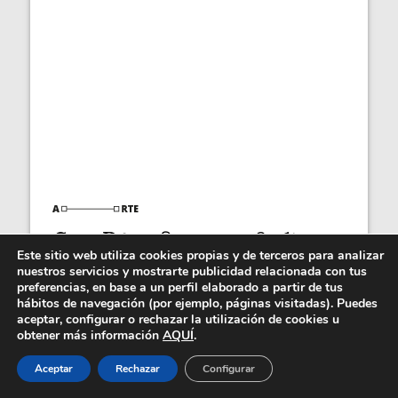
Coco Dávez inaugura estudio y
Este sitio web utiliza cookies propias y de terceros para analizar
celebra diez años...
nuestros servicios y mostrarte publicidad relacionada con tus
preferencias, en base a un perfil elaborado a partir de tus
Coco Dávez inaugura estudio en Carabanchel y
hábitos de navegación (por ejemplo, páginas visitadas). Puedes
celebra diez años de Faceless con una muestra...
aceptar, configurar o rechazar la utilización de cookies u
obtener más información
AQUÍ
.
Aceptar
Rechazar
Configurar