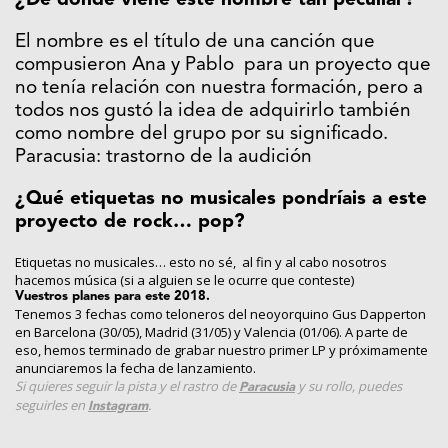
¿De dónde viene este nombre tan peculiar?
El nombre es el título de una canción que
compusieron Ana y Pablo para un proyecto que
no tenía relación con nuestra formación, pero a
todos nos gustó la idea de adquirirlo también
como nombre del grupo por su significado.
Paracusia: trastorno de la audición
¿Qué etiquetas no musicales pondríais a este
proyecto de rock… pop?
Etiquetas no musicales… esto no sé, al fin y al cabo nosotros
hacemos música (si a alguien se le ocurre que conteste)
Vuestros planes para este 2018.
Tenemos 3 fechas como teloneros del neoyorquino Gus Dapperton
en Barcelona (30/05), Madrid (31/05) y Valencia (01/06). A parte de
eso, hemos terminado de grabar nuestro primer LP y próximamente
anunciaremos la fecha de lanzamiento.
Si quieres seguir la pista y el rastro de
y su rollo, puedes
Paracusia
seguirles en
.
Instagram