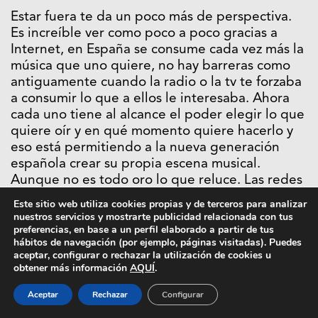
Estar fuera te da un poco más de perspectiva.
Es increíble ver como poco a poco gracias a
Internet, en España se consume cada vez más la
música que uno quiere, no hay barreras como
antiguamente cuando la radio o la tv te forzaba
a consumir lo que a ellos le interesaba. Ahora
cada uno tiene al alcance el poder elegir lo que
quiere oír y en qué momento quiere hacerlo y
eso está permitiendo a la nueva generación
española crear su propia escena musical.
Aunque no es todo oro lo que reluce. Las redes
sociales han hecho que la gente crea poder ser
Este sitio web utiliza cookies propias y de terceros para analizar
artista o saber crear música de la noche a la
nuestros servicios y mostrarte publicidad relacionada con tus
mañana, y eso se ve reflejado en la gran
preferencias, en base a un perfil elaborado a partir de tus
hábitos de navegación (por ejemplo, páginas visitadas). Puedes
cantidad de música que hay que no es de
aceptar, configurar o rechazar la utilización de cookies u
calidad.
obtener más información
AQUÍ
.
Aceptar
Rechazar
Configurar