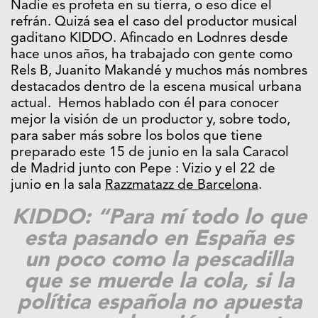
Nadie es profeta en su tierra, o eso dice el
refrán. Quizá sea el caso del productor musical
gaditano KIDDO. Afincado en Lodnres desde
hace unos años, ha trabajado con gente como
Rels B, Juanito Makandé y muchos más nombres
destacados dentro de la escena musical urbana
actual. Hemos hablado con él para conocer
mejor la visión de un productor y, sobre todo,
para saber más sobre los bolos que tiene
preparado este 15 de junio en la sala Caracol
de Madrid junto con Pepe : Vizio y el 22 de
junio en la sala
Razzmatazz de Barcelona
.
KIDDO: “Para mí todo lo que
esta pasando en España es
un poco como la pescadilla
que se muerde la cola, si la
política española no apuesta