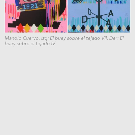
Manolo Cuervo. Izq: El buey sobre el tejado VII. Der: El
buey sobre el tejado IV