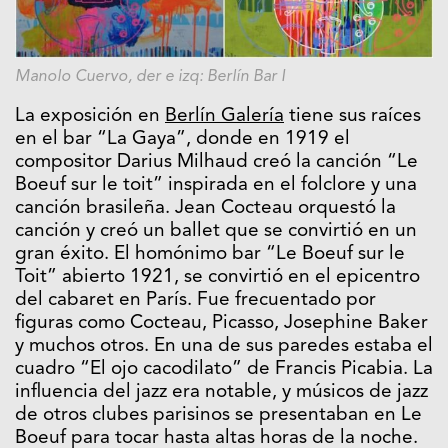
Manolo Cuervo, der e izq: Berlín Bar I
La exposición en
Berlín Galería
tiene sus raíces
en el bar “La Gaya”, donde en 1919 el
compositor Darius Milhaud creó la canción “Le
Boeuf sur le toit” inspirada en el folclore y una
canción brasileña. Jean Cocteau orquestó la
canción y creó un ballet que se convirtió en un
gran éxito. El homónimo bar “Le Boeuf sur le
Toit” abierto 1921, se convirtió en el epicentro
del cabaret en París. Fue frecuentado por
figuras como Cocteau, Picasso, Josephine Baker
y muchos otros. En una de sus paredes estaba el
cuadro “El ojo cacodilato” de Francis Picabia. La
influencia del jazz era notable, y músicos de jazz
de otros clubes parisinos se presentaban en Le
Boeuf para tocar hasta altas horas de la noche.