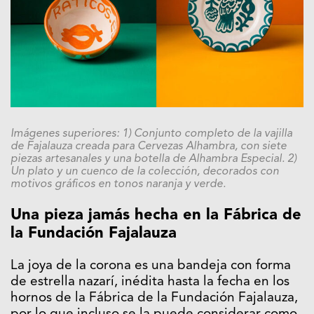
Imágenes superiores: 1) Conjunto completo de la vajilla
de Fajalauza creada para Cervezas Alhambra, con siete
piezas artesanales y una botella de Alhambra Especial. 2)
Un plato y un cuenco de la colección, decorados con
motivos gráficos en tonos naranja y verde.
Una pieza jamás hecha en la Fábrica de
la Fundación Fajalauza
La joya de la corona es una bandeja con forma
de estrella nazarí, inédita hasta la fecha en los
hornos de la Fábrica de la Fundación Fajalauza,