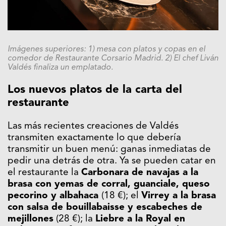
Imágenes superiores: 1) mesa con platos y copas en el
comedor de Restaurante Corsario Madrid. 2) El chef Liván
Valdés finaliza un emplatado.
Los nuevos platos de la carta del
restaurante
Las más recientes creaciones de Valdés
transmiten exactamente lo que debería
transmitir un buen menú: ganas inmediatas de
pedir una detrás de otra. Ya se pueden catar en
el restaurante la
Carbonara de navajas a la
brasa con yemas de corral, guanciale, queso
pecorino y albahaca
(18 €); el
Virrey a la brasa
con salsa de bouillabaisse y escabeches de
mejillones
(28 €); la
Liebre a la Royal en