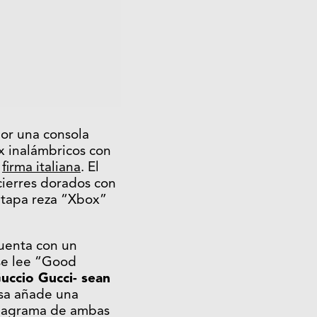
or una consola
 inalámbricos con
a
firma italiana
. El
cierres dorados con
ya tapa reza “Xbox”
cuenta con un
 se lee “Good
Guccio Gucci- sean
asa añade una
l anagrama de ambas