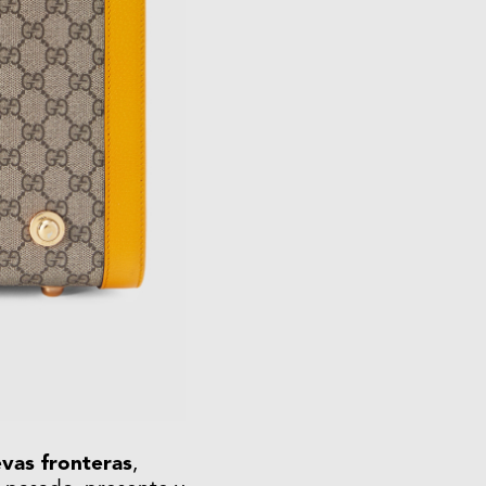
evas fronteras
,