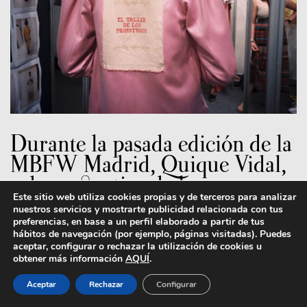
Durante la pasada edición de la
MBFW Madrid, Quique Vidal,
cabeza creativa de la marca
Este sitio web utiliza cookies propias y de terceros para analizar
Becomely, presentó su segunda
nuestros servicios y mostrarte publicidad relacionada con tus
colección: El taller de los
preferencias, en base a un perfil elaborado a partir de tus
hábitos de navegación (por ejemplo, páginas visitadas). Puedes
monstruos. Hoy le
aceptar, configurar o rechazar la utilización de cookies u
obtener más información
AQUÍ
.
entrevistamos para Neo2.
Aceptar
Rechazar
Configurar
Quique Vidal es un joven valenciano de 23 años