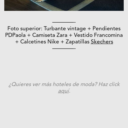
————-
Foto superior: Turbante vintage + Pendientes
PDPaola + Camiseta Zara + Vestido Francomina
+ Calcetines Nike + Zapatillas
Skechers
————-
¿Quieres ver más hoteles de moda? Haz click
aquí
.