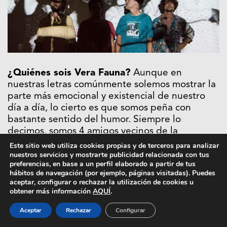
¿Quiénes sois Vera Fauna?
Aunque en
nuestras letras comúnmente solemos mostrar la
parte más emocional y existencial de nuestro
día a día, lo cierto es que somos peña con
bastante sentido del humor. Siempre lo
decimos, somos 4 amigos vecinos de la
Macarena que nos une la misma pasión: estar
Este sitio web utiliza cookies propias y de terceros para analizar
nuestros servicios y mostrarte publicidad relacionada con tus
todo el día el día contando pamplinas, riendo y
preferencias, en base a un perfil elaborado a partir de tus
tratando de hacer música agradable para las
hábitos de navegación (por ejemplo, páginas visitadas). Puedes
orejas, las propias y las ajenas.
aceptar, configurar o rechazar la utilización de cookies u
obtener más información
AQUÍ
.
¿Os dedicáis completamente a la banda o
Aceptar
Rechazar
Configurar
tenéis distintos trabajos?
Todos trabajamos o
estudiamos. Este año habíamos conseguido que