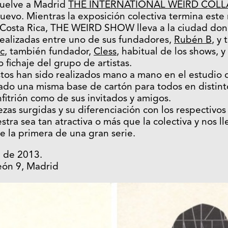
vuelve a Madrid
THE INTERNATIONAL WEIRD COL
uevo. Mientras la exposición colectiva termina este
 Costa Rica, THE WEIRD SHOW lleva a la ciudad don
ealizadas entre uno de sus fundadores,
Rubén B
, y
c
, también fundador,
Cless
, habitual de los shows, y
o fichaje del grupo de artistas.
stos han sido realizados mano a mano en el estudio
zado una misma base de cartón para todos en distint
nfitrión como de sus invitados y amigos.
ezas surgidas y su diferenciación con los respectivo
tra sea tan atractiva o más que la colectiva y nos l
e la primera de una gran serie.
l de 2013.
León 9, Madrid