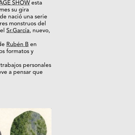
LAGE SHOW
esta
 mes su gira
de nació una serie
 tres monstruos del
 el
Sr.García
, nuevo,
 de
Rubén B
en
os formatos y
s trabajos personales
leve a pensar que