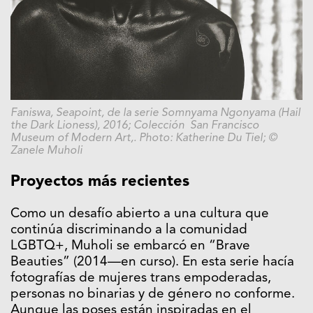
Faniswa, Seapoint, de la serie Somnyama Ngonyama (Hail
the Dark Lioness), 2016; Colección San Francisco
Museum of Modern Art,. Photo: Katherine Du Tiel; ©
Zanele Muholi
Proyectos más recientes
Como un desafío abierto a una cultura que
continúa discriminando a la comunidad
LGBTQ+, Muholi se embarcó en “Brave
Beauties” (2014—en curso). En esta serie hacía
fotografías de mujeres trans empoderadas,
personas no binarias y de género no conforme.
Aunque las poses están inspiradas en el