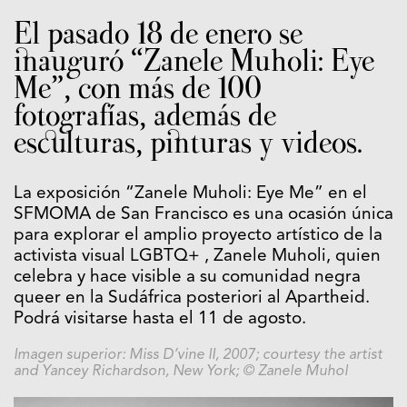
El pasado 18 de enero se
inauguró “Zanele Muholi: Eye
Me”, con más de 100
fotografías, además de
esculturas, pinturas y videos.
La exposición “Zanele Muholi: Eye Me” en el
SFMOMA de San Francisco es una ocasión única
para explorar el amplio proyecto artístico de la
activista visual LGBTQ+ , Zanele Muholi, quien
celebra y hace visible a su comunidad negra
queer en la Sudáfrica posteriori al Apartheid.
Podrá visitarse hasta el 11 de agosto.
Imagen superior: Miss D’vine II, 2007; courtesy the artist
and Yancey Richardson, New York; © Zanele Muhol