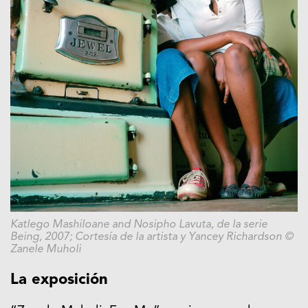
Katlego Mashiloane and Nosipho Lavuta, de la serie
Being, 2007; Cortesía de la artista y Yancey Richardson ©
Zanele Muholi
La exposición