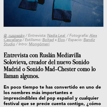
@_rusowsky
/ Entrevista:
Nadia Leal
/ Fotografía:
Alex
Cascallana
/ Estilismo:
Boltad
x
Elos
/ Espacio:
Bandiz
Studio
/ Intro:
Mongómeri
Entrevista con Ruslán Mediavilla
Solovieva, creador del nuevo Sonido
Madrid o Sonido Mad-Chester como lo
llaman algunos.
En poco tiempo te has convertido en uno de
los nombres más importantes e
imprescindibles del pop español y cualquier
festival que se precie cuenta contigo, ¿cómo