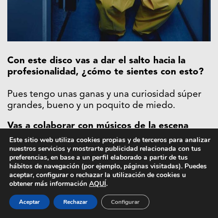
Con este disco vas a dar el salto hacia la
profesionalidad, ¿cómo te sientes con esto?
Pues tengo unas ganas y una curiosidad súper
grandes, bueno y un poquito de miedo.
Vas a colaborar con músicos de la escena
contemporánea, ¿puedes adelantarnos con
Este sitio web utiliza cookies propias y de terceros para analizar
nuestros servicios y mostrarte publicidad relacionada con tus
quién?
preferencias, en base a un perfil elaborado a partir de tus
hábitos de navegación (por ejemplo, páginas visitadas). Puedes
Ralphie Choo, L´haine, Fuji y no está confirmado
aceptar, configurar o rechazar la utilización de cookies u
al 100% pero
Chico Blanco
entra en el carro del
obtener más información
AQUÍ
.
álbum.
Aceptar
Rechazar
Configurar