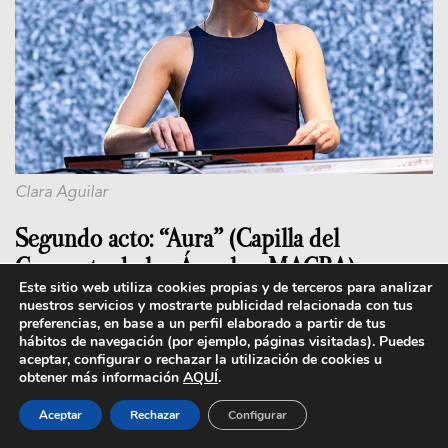
Clara Aguilar
Segundo acto: “Aura” (Capilla del
Convento de los Ángeles, MACBA)
Este sitio web utiliza cookies propias y de terceros para analizar
nuestros servicios y mostrarte publicidad relacionada con tus
Una exploración sobre la memoria del paisaje y
preferencias, en base a un perfil elaborado a partir de tus
la resonancia de los espacios naturales. Con una
hábitos de navegación (por ejemplo, páginas visitadas). Puedes
aceptar, configurar o rechazar la utilización de cookies u
puesta en escena minimalista y una composición
obtener más información
AQUÍ
.
sonora envolvente, esta microópera ofrece un
juego sensorial que mezcla la voz humana con
Aceptar
Rechazar
Configurar
sonidos ambientales y registros digitales,