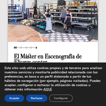
El Máster en Escenografía de
Elisava: contar...
Este sitio web utiliza cookies propias y de terceros para analizar
El Máster en Diseño Escenográfico de Elisava
nuestros servicios y mostrarte publicidad relacionada con tus
profundiza en la intersección entre exploración...
preferencias, en base a un perfil elaborado a partir de tus
hábitos de navegación (por ejemplo, páginas visitadas). Puedes
aceptar, configurar o rechazar la utilización de cookies u
obtener más información
AQUÍ
.
Aceptar
Rechazar
Configurar