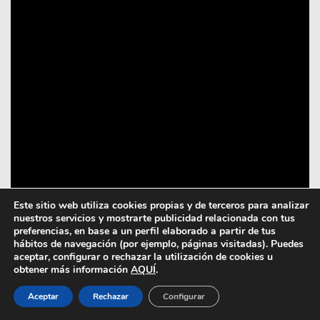
Este sitio web utiliza cookies propias y de terceros para analizar
nuestros servicios y mostrarte publicidad relacionada con tus
preferencias, en base a un perfil elaborado a partir de tus
hábitos de navegación (por ejemplo, páginas visitadas). Puedes
In-Edit 2021 o el festival de
aceptar, configurar o rechazar la utilización de cookies u
cine documental musical de
obtener más información
AQUÍ
.
Barcelona. Este año regresa
Aceptar
Rechazar
Configurar
durante el fin de semana a la