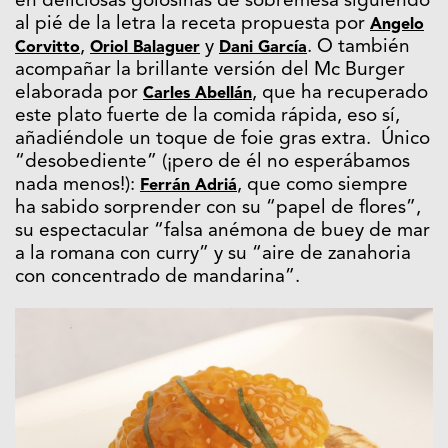
en deliciosas golosinas de sobremesa siguiendo
al pié de la letra la receta propuesta por
Angelo
,
y
. O también
Corvitto
Oriol Balaguer
Dani García
acompañar la brillante versión del Mc Burger
elaborada por
, que ha recuperado
Carles Abellán
este plato fuerte de la comida rápida, eso sí,
añadiéndole un toque de foie gras extra. Único
“desobediente” (¡pero de él no esperábamos
nada menos!):
, que como siempre
Ferrán Adriá
ha sabido sorprender con su “papel de flores”,
su espectacular “falsa anémona de buey de mar
a la romana con curry” y su “aire de zanahoria
con concentrado de mandarina”.