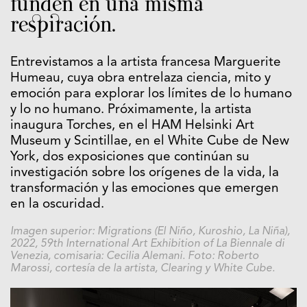
funden en una misma
respiración.
Entrevistamos a la artista francesa Marguerite
Humeau, cuya obra entrelaza ciencia, mito y
emoción para explorar los límites de lo humano
y lo no humano. Próximamente, la artista
inaugura Torches, en el HAM Helsinki Art
Museum y Scintillae, en el White Cube de New
York, dos exposiciones que continúan su
investigación sobre los orígenes de la vida, la
transformación y las emociones que emergen
en la oscuridad.
Imagen superior:
Migrations (El Niño, Kuroshio, La Niña),
2022, 59th International Art Exhibition of La Biennale di
Venezia, comisaria: Cecilia Alemani. Foto: Roberto
Marossi, cortesía de la artista, Clearing y White Cube.