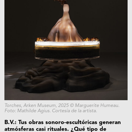
Torches, Arken Museum, 2025 © Marguerite Humeau.
Foto: Mathilde Agius. Cortesía de la artista.
B.V.: Tus obras sonoro-escultóricas generan
atmósferas casi rituales. ¿Qué tipo de