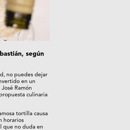
bastián, según
ad, no puedes dejar
onvertido en un
de José Ramón
 propuesta culinaria
amosa tortilla causa
n horarios
iel que no duda en