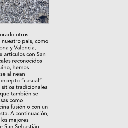
orado otros
 nuestro país, como
lona
y
Valencia
,
e artículos con San
cales reconocidos
uino, hemos
se alinean
oncepto “casual”
itios tradicionales
nque también se
esas como
cina fusión o con un
ta. A continuación,
 los mejores
de San Sebastián,