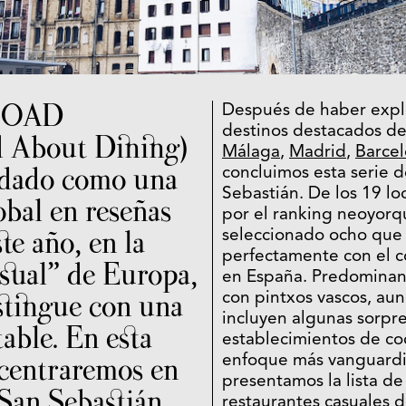
e OAD
Después de haber expl
destinos destacados de
d About Dining)
Málaga
,
Madrid
,
Barce
idado como una
concluimos esta serie d
Sebastián. De los 19 lo
obal en reseñas
por el ranking neoyorq
ste año, en la
seleccionado ocho que 
perfectamente con el c
asual” de Europa,
en España. Predominan s
stingue con una
con pintxos vascos, au
incluyen algunas sorpr
able. En esta
establecimientos de co
 centraremos en
enfoque más vanguardis
presentamos la lista de
 San Sebastián.
restaurantes casuales 