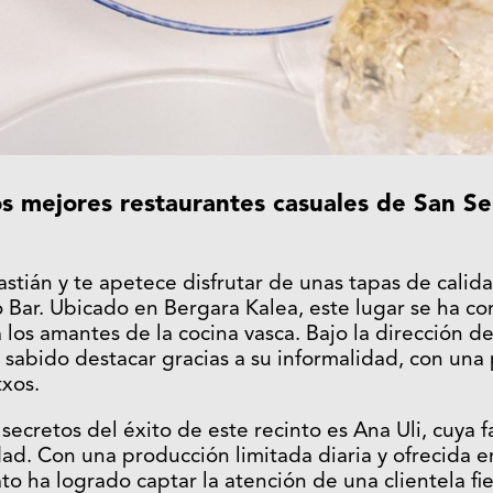
os
mejores restaurantes casuales de San Se
astián y te apetece disfrutar de unas tapas de calid
io Bar. Ubicado en Bergara Kalea, este lugar se ha c
 los amantes de la cocina vasca. Bajo la dirección 
a sabido destacar gracias a su informalidad, con una
txos.
ecretos del éxito de este recinto es Ana Uli, cuya f
dad. Con una producción limitada diaria y ofrecida e
ato ha logrado captar la atención de una clientela f