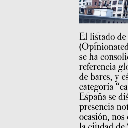
El listado d
(Opinionate
se ha consol
referencia gl
de bares, y e
categoría “c
España se di
presencia not
ocasión, nos
la ciudad de