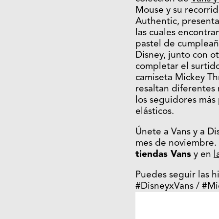
Mouse y su recorrido
Authentic, presenta
las cuales encontra
pastel de cumpleaño
Disney, junto con ot
completar el surtid
camiseta Mickey Th
resaltan diferentes
los seguidores más 
elásticos.
Únete a Vans y a Di
mes de noviembre.
tiendas Vans
y en
l
Puedes seguir las h
#DisneyxVans / #Mi