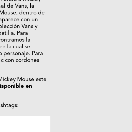
al de Vans, la
y Mouse, dentro de
 aparece con un
olección Vans y
atilla. Para
contramos la
e la cual se
o personaje. Para
ic con cordones
 Mickey Mouse este
isponible en
ashtags: