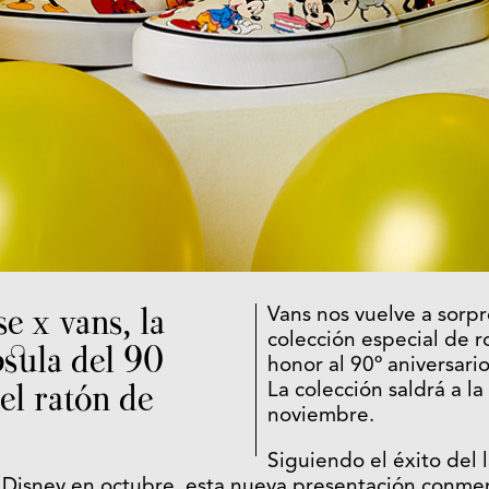
 x vans, la
Vans nos vuelve a sorp
colección especial de r
psula del 90
honor al 90º aniversar
el ratón de
La colección saldrá a la
noviembre.
Siguiendo el éxito del 
 Disney
en octubre, esta nueva presentación conme