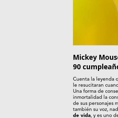
Mickey Mouse
90 cumpleaño
Cuenta la leyenda q
le resucitaran cuan
Una forma de conseg
inmortalidad la con
de sus personajes m
también su voz, na
de vida
, y es uno d