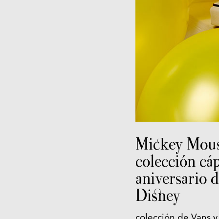
Mickey Mouse
colección cá
aniversario d
Disney
colección de
Vans y