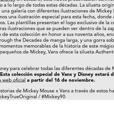
 a lo largo de todas estas décadas. La silueta origin
 una galería con diferentes ilustraciones de Micke
mos una ilustración especial para esta fecha, donde
s. Las plantillas presentan el logo exclusivo de la c
ras ilustraciones que se pueden ver dentro de la zap
o de esta colección en honor a sus noventa años, en
rough the Decades de manga larga, y una gorra sobr
 momentos memorables de la historia de este mágic
pequeños de Mickey, Vans ofrece la silueta Authent
sney para celebrar todas las diferentes décadas de
Esta colección especial de Vans y Disney estará d
a web oficial
a partir del 16 de noviembre.
istorias de Mickey Mouse x Vans a través de estos h
ckeyTrueOriginal / #Mickey90