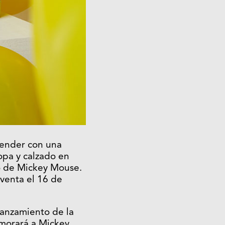
render con una
opa y calzado en
io de Mickey Mouse.
 venta el 16 de
lanzamiento de la
morará a Mickey