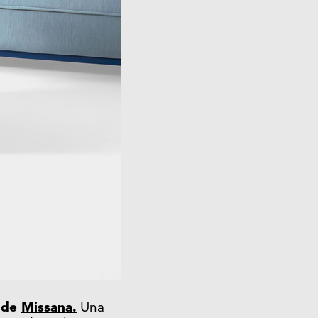
r de
Missana.
Una