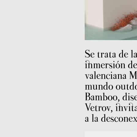
Se trata de l
inmersión de
valenciana M
mundo outdo
Bamboo, dise
Vetrov, invita
a la desconex