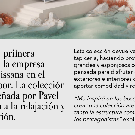
a primera
Esta colección devuelve
tapicería, haciendo pro
 la empresa
grandes y esponjosos co
issana en el
pensada para disfrutar
exteriores e interiores
or. La colección
aportar comodidad y re
ñada por Pavel
“Me inspiré en los bo
 a la relajación y
crear una colección at
tanto la estructura com
ión.
los protagonistas”
expli