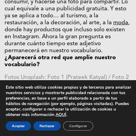
consumir, y hacerse una foto para compartir. Lo
cual equivale a una publicidad gratuita. Y esto
ya se aplica a todo… al turismo, a la
restauración, a la decoración, al arte, a la
moda
,
donde hay productos que incluso solo existen
en Instagram. Ahora la gran pregunta es
durante cuánto tiempo este adjetivo
permanecerá en nuestro vocabulario.
¿Aparecerá otra red que amplíe nuestro
vocabulario?
Fotos Unsplash: Foto 1 (Prateek Katyal) / Foto 2
(Cristina Zaragoza) / Foto 3 (Eaters Collective) /
Este sitio web utiliza cookies propias y de terceros para analizar
Foto 4 (Dominik Dancs) / Foto 5 (Jakob Owens)
nuestros servicios y mostrarte publicidad relacionada con tus
preferencias, en base a un perfil elaborado a partir de tus
hábitos de navegación (por ejemplo, páginas visitadas). Puedes
aceptar, configurar o rechazar la utilización de cookies u
obtener más información
AQUÍ
.
Aceptar
Rechazar
Configurar