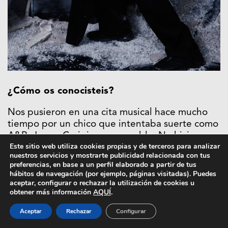
¿Cómo os conocisteis?
Nos pusieron en una cita musical hace mucho
tiempo por un chico que intentaba suerte como
A&R, James Craigie, muy amable. No hicimos
Este sitio web utiliza cookies propias y de terceros para analizar
música, nos embriagamos y nos hicimos amigos,
nuestros servicios y mostrarte publicidad relacionada con tus
y 5 años después creamos Bullyache. Primero
preferencias, en base a un perfil elaborado a partir de tus
fuimos emocionalmente co-dependientes y
hábitos de navegación (por ejemplo, páginas visitadas). Puedes
ahora somos profesionalmente co-
aceptar, configurar o rechazar la utilización de cookies u
obtener más información
AQUÍ
.
dependientes. Realmente no podemos existir
sin el otro. Como siameses.
Aceptar
Rechazar
Configurar
C: Siempre fui un gran fanático de Jacob.