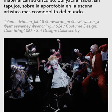
materializan su discurso. Bullyache habla, sin
tapujos, sobre la aporofobia en la escena
artística más cosmopolita del mundo.
Talents: @belen_fab18 @edwardo_m @lewiswalker_x
@jameywamey @yenchinglin624 / Costume Design:
@lambdog1066 / Set Design: @alanscottyz