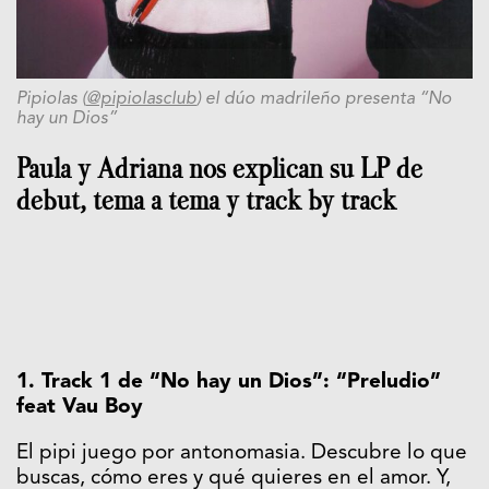
Pipiolas (
@pipiolasclub
) el dúo madrileño presenta “No
hay un Dios”
Paula y Adriana nos explican su LP de
debut, tema a tema y track by track
1. Track 1 de “No hay un Dios”: “Preludio”
feat Vau Boy
El pipi juego por antonomasia. Descubre lo que
buscas, cómo eres y qué quieres en el amor. Y,