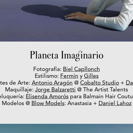
Planeta Imaginario
Fotografía:
Biel Capllonch
Estilismo:
Fermín
y
Gilles
tes de Arte:
Antonio Aragón
@
Cobalto Studio
+
Da
Maquillaje:
Jorge Balzaretti
@ The Artist Talents
eluquería:
Elisenda Amorós
para Balmain Hair Coutu
Modelos @
Blow Models
: Anastasia +
Daniel Lahoz