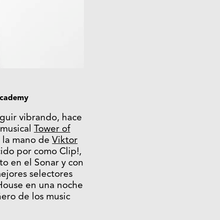
 Academy
guir vibrando, hace
g musical
Tower of
e la mano de
Viktor
cido por como Clip!,
to en el Sonar y con
ejores selectores
 House en una noche
ñero de los music