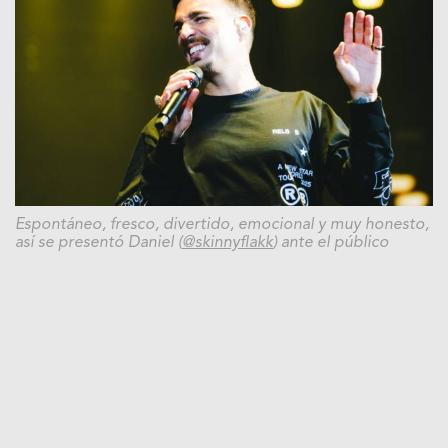
Espontáneo, fresco, divertido, emocional y muy honesto,
así se presentó Daniel (
@skinnyflakk
) ante el público