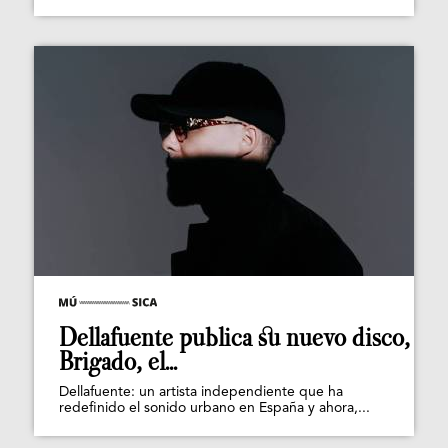
Begoña Vargas se entrega al espíritu disco en
g3lato y f3sta, un himno pop para bailar todo...
Dellafuente publica su nuevo disco,
Brigado, el...
Dellafuente: un artista independiente que ha
redefinido el sonido urbano en España y ahora,...