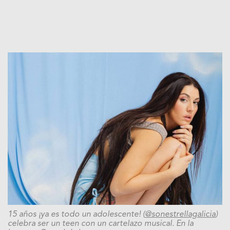
15 años ¡ya es todo un adolescente! (
@sonestrellagalicia
)
celebra ser un teen con un cartelazo musical. En la