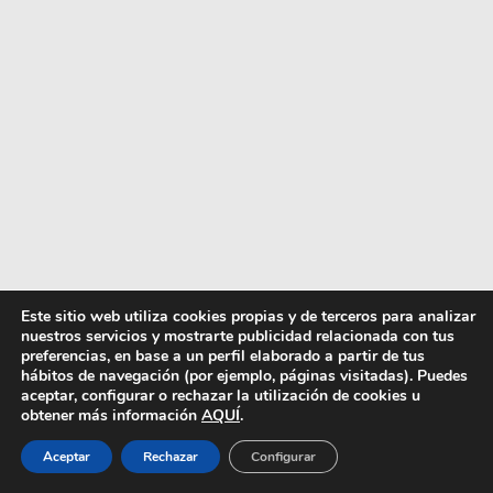
Este sitio web utiliza cookies propias y de terceros para analizar
nuestros servicios y mostrarte publicidad relacionada con tus
preferencias, en base a un perfil elaborado a partir de tus
hábitos de navegación (por ejemplo, páginas visitadas). Puedes
aceptar, configurar o rechazar la utilización de cookies u
obtener más información
AQUÍ
.
Aceptar
Rechazar
Configurar
5. Track 5 de “Sangre y Sal”: “Carameloraro”
por Vangoura