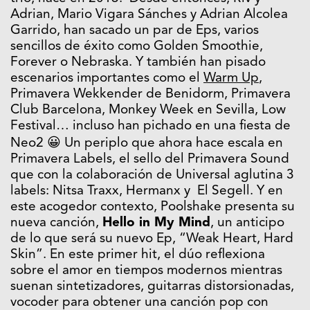
Adrian, Mario Vigara Sánches y Adrian Alcolea
Garrido, han sacado un par de Eps, varios
sencillos de éxito como Golden Smoothie,
Forever o Nebraska. Y también han pisado
escenarios importantes como el
Warm Up
,
Primavera Wekkender de Benidorm, Primavera
Club Barcelona, Monkey Week en Sevilla, Low
Festival… incluso han pichado en una fiesta de
Neo2 😀 Un periplo que ahora hace escala en
Primavera Labels, el sello del Primavera Sound
que con la colaboración de Universal aglutina 3
labels: Nitsa Traxx, Hermanx y El Segell. Y en
este acogedor contexto, Poolshake presenta su
nueva canción,
Hello in My Mind
, un anticipo
de lo que será su nuevo Ep, “Weak Heart, Hard
Skin”. En este primer hit, el dúo reflexiona
sobre el amor en tiempos modernos mientras
suenan sintetizadores, guitarras distorsionadas,
vocoder para obtener una canción pop con