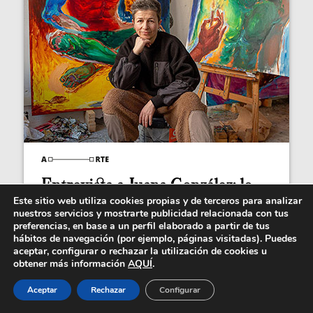
Entrevista a Juana González: lo
cotidiano se...
Este sitio web utiliza cookies propias y de terceros para analizar
nuestros servicios y mostrarte publicidad relacionada con tus
Entrevista a Juana González, artista invitada de la
preferencias, en base a un perfil elaborado a partir de tus
feria MARTE este año, una pintura valiente...
hábitos de navegación (por ejemplo, páginas visitadas). Puedes
aceptar, configurar o rechazar la utilización de cookies u
obtener más información
AQUÍ
.
Aceptar
Rechazar
Configurar