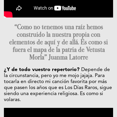
“Como no tenemos una raíz hemos
construido la nuestra propia con
elementos de aquí y de allá. Es como si
fuera el mapa de la patria de Vetusta
Morla” Juanma Latorre
¿Y de todo vuestro repertorio?
Depende de
la circunstancia, pero yo me mojo jajaja. Para
tocarla en directo mi canción favorita por más
que pasen los años que es Los Días Raros, sigue
siendo una experiencia religiosa. Es como si
volaras.